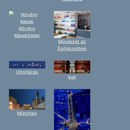
Növény
Képekbilder
Művészet az
Építészetben
Vitorlázás
Ipar
München