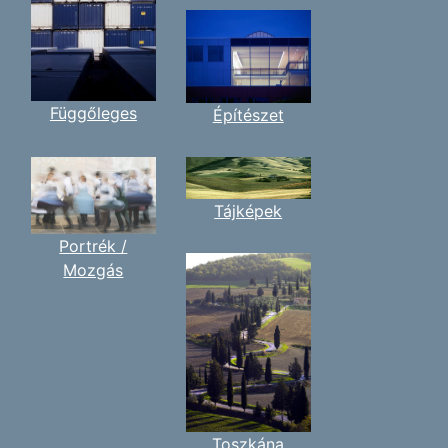
Függőleges
Építészet
Tájképek
Portrék /
Mozgás
Toszkána