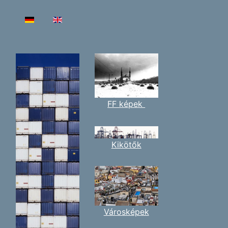
Válasszon nyelvet
FF képek
Kikötők
Városképek