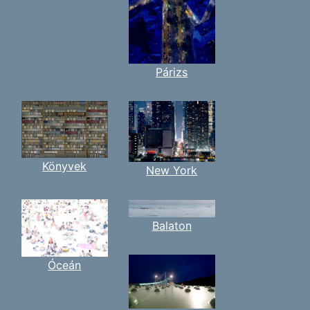
Párizs
Könyvek
New York
Balaton
Óceán