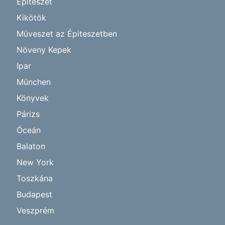
Építészet
Kikötök
Müveszet az Épiteszetben
Növeny Kepek
Ipar
München
Könyvek
Párizs
Óceán
Balaton
New York
Toszkána
Budapest
Veszprém